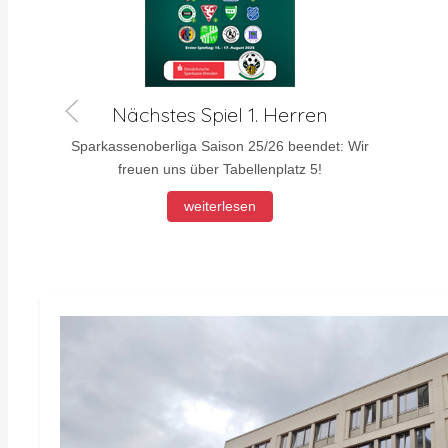
Komm in unser Team
Werde Schiedsrichter in einem starken Team, zur
Anmeldung und bei Fragen meldet Euch in unserer
Geschäftsstelle oder bei unserem Schieri-Obmann
Thomas Ockert Te.: 0151 / 646 012 74.
weiterlesen