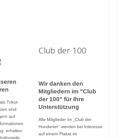
Club der 100
g
nseren
Wir danken den
ren
Mitgliedern im "Club
der 100" für Ihre
ls Trikot-
Unterstützung
tzen sind
gern auf
Alle Mitglieder im „Club der
nformationen
Hunderter“ werden bei Interesse
ng erhalten
auf einem Plakat im
häftsstelle