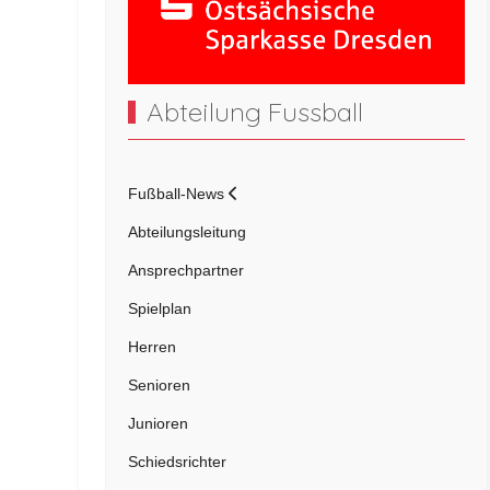
Abteilung Fussball
Nächstes Spiel 1. Herren
Sparkassenoberliga Saison 25/26 beendet: Wir
freuen uns über Tabellenplatz 5!
Fußball-News
weiterlesen
Abteilungsleitung
Ansprechpartner
Spielplan
Herren
Senioren
Junioren
Schiedsrichter