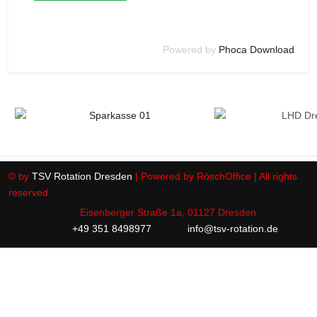
Powered by
Phoca Download
© by
TSV Rotation Dresden
| Powered by RöschOffice | All rights
reserved
Eisenberger Straße 1a, 01127 Dresden
+49 351 8498977
info@tsv-rotation.de