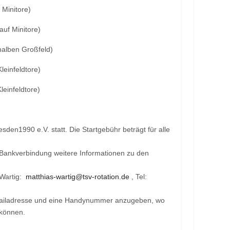
Minitore)
uf Minitore)
alben Großfeld)
einfeldtore)
einfeldtore)
sden1990 e.V. statt. Die Startgebühr beträgt für alle
r Bankverbindung weitere Informationen zu den
 Wartig:
matthias-wartig@tsv-rotation.de
, Tel:
e Mailadresse und eine Handynummer anzugeben, wo
 können.