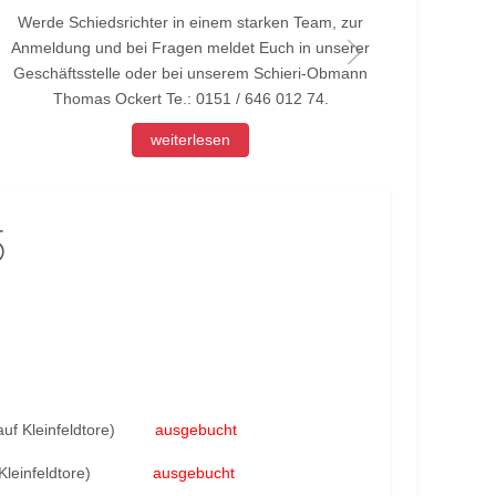
Werde Schiedsrichter in einem starken Team, zur
Werd
Anmeldung und bei Fragen meldet Euch in unserer
Anmel
Geschäftsstelle oder bei unserem Schieri-Obmann
Thomas Ockert Te.: 0151 / 646 012 74.
weiterlesen
5
 auf Kleinfeldtore)
ausgebucht
auf Kleinfeldtore)
ausgebucht